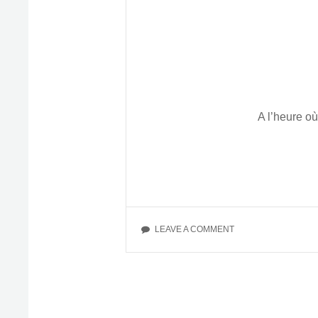
A l’heure o
ON
LEAVE A COMMENT
“LE
GOÛT
DU
VRAI”
D’ETIENNE