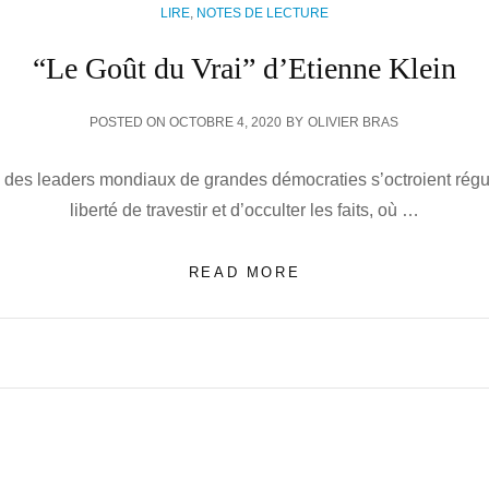
CATEGORIES
LIRE
,
NOTES DE LECTURE
“Le Goût du Vrai” d’Etienne Klein
POSTED
POSTED ON
OCTOBRE 4, 2020
BY
OLIVIER BRAS
ON
ù des leaders mondiaux de grandes démocraties s’octroient régu
liberté de travestir et d’occulter les faits, où …
“LE
READ MORE
GOÛT
DU
VRAI”
D’ETIENNE
KLEIN